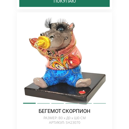
ПОКУПАЮ
БЕГЕМОТ СКОРПИОН
РАЗМЕР: В0 х Д0 х Ш0 СМ
АРТИКУЛ: SH23070