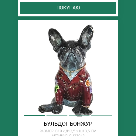
ПОКУПАЮ
БУЛЬДОГ БОНЖУР
РАЗМЕР: В19 х Д12,5 х Ш13,5 СМ
АРТИКУЛ: SH23043