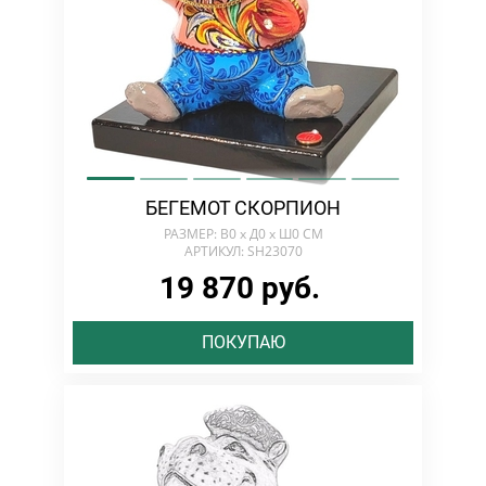
БЕГЕМОТ СКОРПИОН
РАЗМЕР: В0 х Д0 х Ш0 СМ
АРТИКУЛ: SH23070
19 870 руб.
ПОКУПАЮ