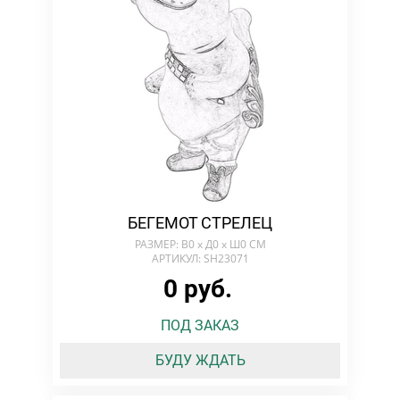
БЕГЕМОТ СТРЕЛЕЦ
РАЗМЕР: В0 х Д0 х Ш0 СМ
АРТИКУЛ: SH23071
0 руб.
ПОД ЗАКАЗ
БУДУ ЖДАТЬ