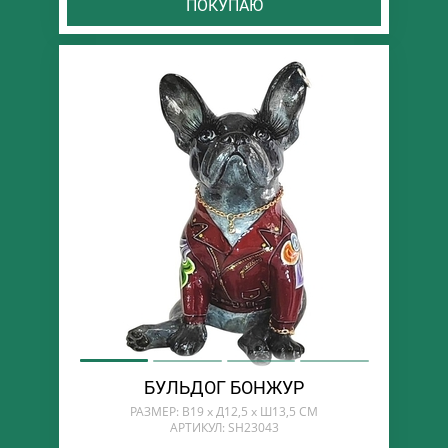
ПОКУПАЮ
БУЛЬДОГ БОНЖУР
РАЗМЕР: В19 х Д12,5 х Ш13,5 СМ
АРТИКУЛ: SH23043