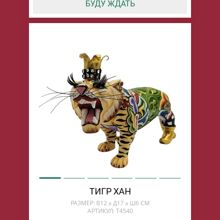
БУДУ ЖДАТЬ
ТИГР ХАН
РАЗМЕР: В12 х Д17 х Ш6 СМ
АРТИКУЛ: T4540