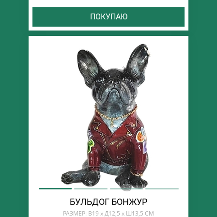
ПОКУПАЮ
БУЛЬДОГ БОНЖУР
РАЗМЕР: В19 х Д12,5 х Ш13,5 СМ