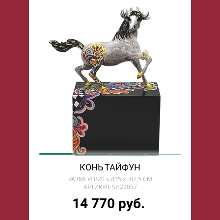
КОНЬ ТАЙФУН
РАЗМЕР: В20 х Д15 х Ш7,5 СМ
АРТИКУЛ: SH23057
14 770 руб.